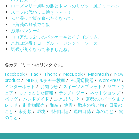
ローズマリー風味の豚とトマトのリゾット風チャーハン
スープの代わりに焼きトマト！
ふと混ぜご飯が食べたくなって。
上賀茂の野菜でご飯！
ぶ厚パンケーキ
ココアたっぷりのパンケーキとイチゴジャム。
これは定番！ヨーグルト・ジンジャーソース
気候が良くなって来ましたね。
各カテゴリーへのリンクです。
Facebook
/
iPad
/
iPhone
/
MacBook
/
Macintosh
/
New
product
/
NHKカルチャー教室
/
PC周辺機器
/
WordPress
/
インターネット
/
お知らせ
/
スイーツ＆ブレッド
/
ソフトウ
ェア
/
ちょっとした情報
/
テクノロジー
/
ネットショップ
/
バッグ
/
ハンドメイド
/
ふと思うこと
/
京都のスイーツ＆ブ
レッド
/
制作物販売
/
和装
/
地震
/
散歩の拾い物
/
日常の
こと
/
未分類
/
環境
/
製作日誌
/
運用日誌
/
革のこと
/
食
のこと
/