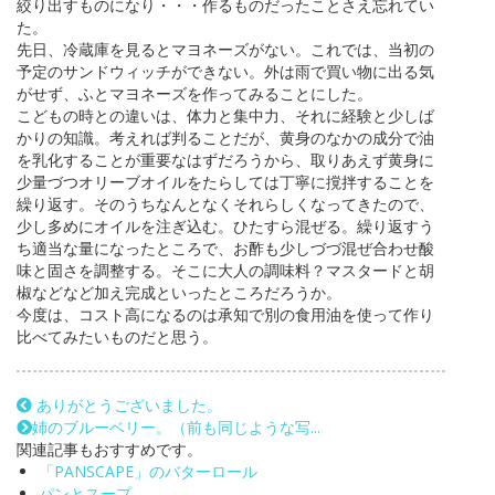
絞り出すものになり・・・作るものだったことさえ忘れてい
た。
先日、冷蔵庫を見るとマヨネーズがない。これでは、当初の
予定のサンドウィッチができない。外は雨で買い物に出る気
がせず、ふとマヨネーズを作ってみることにした。
こどもの時との違いは、体力と集中力、それに経験と少しば
かりの知識。考えれば判ることだが、黄身のなかの成分で油
を乳化することが重要なはずだろうから、取りあえず黄身に
少量づつオリーブオイルをたらしては丁寧に撹拌することを
繰り返す。そのうちなんとなくそれらしくなってきたので、
少し多めにオイルを注ぎ込む。ひたすら混ぜる。繰り返すう
ち適当な量になったところで、お酢も少しづづ混ぜ合わせ酸
味と固さを調整する。そこに大人の調味料？マスタードと胡
椒などなど加え完成といったところだろうか。
今度は、コスト高になるのは承知で別の食用油を使って作り
比べてみたいものだと思う。
ありがとうございました。
姉のブルーベリー。（前も同じような写...
関連記事もおすすめです。
「PANSCAPE」のバターロール
パンとスープ