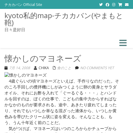
チカカバン Official Site
kyoto私的map-チカカバン(やまもと
鞄)
日々是好日
Toggle
懐かしのマヨネーズ
7月 14, 2008
CHIKA
食のこと
NO COMMENTS YET
4歳ぐらいの頃マヨネーズといえば、手作りなのだった。そ
のころ手回しの攪拌機にしがみつくように卵の黄身とサラダ
オイル、それにお酢を入れて「ぐーるぐる・・・」とハンド
ルを回すのは、ぼくの仕事で、こどもの集中力からすればな
かなかのものが要求される。途中、あきたり疲れてしまった
り、それでもいつしか単なる混ざった液体から、いつしか黄
色みを帯びたクリーム状に姿を変える。そんなことも、も
う、うん十年近く前のことだ。
気がつけば、マヨネーズはいつのころからかチューブから