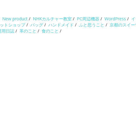
/
New product
/
NHKカルチャー教室
/
PC周辺機器
/
WordPress
/
イ
ットショップ
/
バッグ
/
ハンドメイド
/
ふと思うこと
/
京都のスイー
運用日誌
/
革のこと
/
食のこと
/