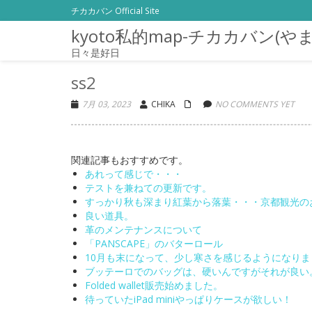
チカカバン Official Site
kyoto私的map-チカカバン(や
日々是好日
ss2
7月 03, 2023
CHIKA
NO COMMENTS YET
関連記事もおすすめです。
あれって感じで・・・
テストを兼ねての更新です。
すっかり秋も深まり紅葉から落葉・・・京都観光の
良い道具。
革のメンテナンスについて
「PANSCAPE」のバターロール
10月も末になって、少し寒さを感じるようになりま
ブッテーロでのバッグは、硬いんですがそれが良い
Folded wallet販売始めました。
待っていたiPad miniやっぱりケースが欲しい！