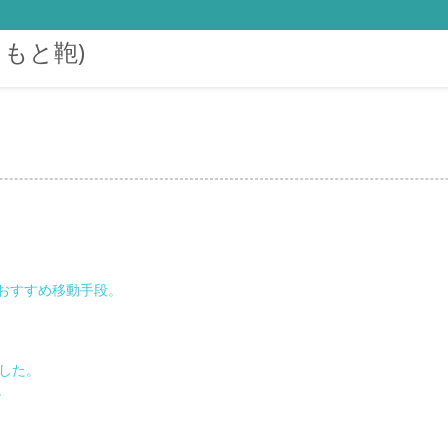
まもと鞄)
おすすめ移動手段。
した。
。