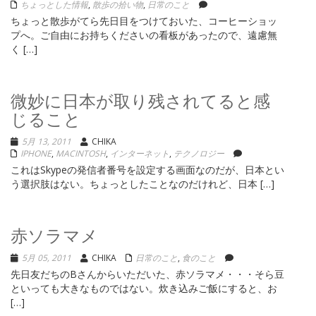
ちょっとした情報
,
散歩の拾い物
,
日常のこと
ちょっと散歩がてら先日目をつけておいた、コーヒーショッ
プへ。ご自由にお持ちくださいの看板があったので、遠慮無
く […]
微妙に日本が取り残されてると感
じること
5月 13, 2011
CHIKA
IPHONE
,
MACINTOSH
,
インターネット
,
テクノロジー
これはSkypeの発信者番号を設定する画面なのだが、日本とい
う選択肢はない。ちょっとしたことなのだけれど、日本 […]
赤ソラマメ
5月 05, 2011
CHIKA
日常のこと
,
食のこと
先日友だちのBさんからいただいた、赤ソラマメ・・・そら豆
といっても大きなものではない。炊き込みご飯にすると、お
[…]