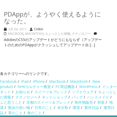
PDAppが、ようやく使えるように
なった。
5月 04, 2011
CHIKA
MACBOOK
,
MACINTOSH
,
ちょっとした情報
,
テクノロジー
AdobeのCS5のアップデートがどうにもならず（アップデー
トのためのPDAppがクラッシュしてアップデート出 […]
各カテゴリーへのリンクです。
Facebook
/
iPad
/
iPhone
/
MacBook
/
Macintosh
/
New
product
/
NHKカルチャー教室
/
PC周辺機器
/
WordPress
/
インター
ネット
/
お知らせ
/
スイーツ＆ブレッド
/
ソフトウェア
/
ちょっとし
た情報
/
テクノロジー
/
ネットショップ
/
バッグ
/
ハンドメイド
/
ふと思うこと
/
京都のスイーツ＆ブレッド
/
制作物販売
/
和装
/
地
震
/
散歩の拾い物
/
日常のこと
/
未分類
/
環境
/
製作日誌
/
運用日
誌
/
革のこと
/
食のこと
/