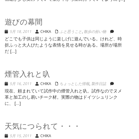
遊びの幕間
5月 18, 2011
CHIKA
ふと思うこと
,
散歩の拾い物
どこでも子供は同じように楽しげに遊んでいる。けれど、時
折ふっと大人びたような表情を見せる時がある。場所が場所
だ […]
煙管入れと叺
5月 16, 2011
CHIKA
ちょっとした情報
,
製作日誌
現在、頼まれていて試作中の煙管入れと叺。試作なのでヌメ
革と加工のし易いチーク材。実際の物はドイツシュリンク
に、 […]
天気につられて・・・
5月 15, 2011
CHIKA