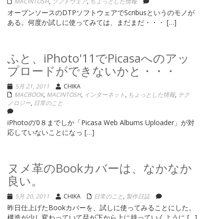
MACINTOSH
,
ソフトウェア
,
ちょっとした情報
オープンソースのDTPソフトウェアでScribusというのモノが
ある。何度か試しに使ってみては、まだまだ・・・ […]
ふと、iPhoto'11でPicasaへのアッ
プロードができないかと・・・
5月 21, 2011
CHIKA
MACBOOK
,
MACINTOSH
,
インターネット
,
ちょっとした情報
,
テク
ノロジー
,
日常のこと
iPhotoの’0８までしか「Picasa Web Albums Uploader」が対
応していないことになっ […]
ヌメ革のBookカバーは、なかなか
良い。
5月 20, 2011
CHIKA
日常のこと
,
製作日誌
昨日仕上げたBookカバーを、試しに使ってみることにした。
構造が少し変わっていて栞が下から上に持っていくように […]