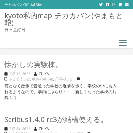
チカカバン Official Site
kyoto私的map-チカカバン(やまもと
鞄)
日々是好日
Toggle
懐かしの実験棟。
5月 31, 2011
CHIKA
ふと思うこと
,
散歩の拾い物
,
日常のこと
何となく散歩で昔通った学校の近隣を歩く。学校の中にも入
れるようなので、学内にぶらり・・・新しくなった学棟の片
隅 […]
Scribus1.4.0 rc3が結構使える。
5月 24, 2011
CHIKA