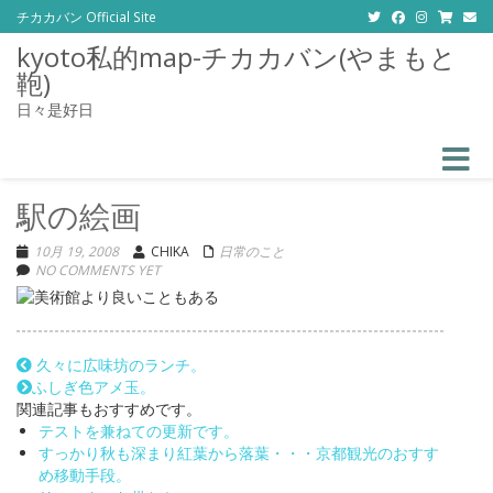
チカカバン Official Site
kyoto私的map-チカカバン(やまもと
鞄)
日々是好日
Toggle
駅の絵画
10月 19, 2008
CHIKA
日常のこと
NO COMMENTS YET
久々に広味坊のランチ。
ふしぎ色アメ玉。
関連記事もおすすめです。
テストを兼ねての更新です。
すっかり秋も深まり紅葉から落葉・・・京都観光のおすす
め移動手段。