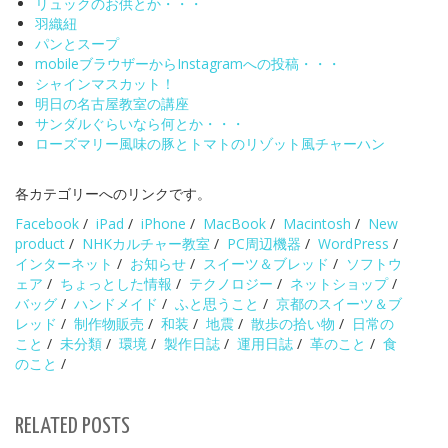
リュックのお供とか・・・
羽織紐
パンとスープ
mobileブラウザーからInstagramへの投稿・・・
シャインマスカット！
明日の名古屋教室の講座
サンダルぐらいなら何とか・・・
ローズマリー風味の豚とトマトのリゾット風チャーハン
各カテゴリーへのリンクです。
Facebook
/
iPad
/
iPhone
/
MacBook
/
Macintosh
/
New
product
/
NHKカルチャー教室
/
PC周辺機器
/
WordPress
/
インターネット
/
お知らせ
/
スイーツ＆ブレッド
/
ソフトウ
ェア
/
ちょっとした情報
/
テクノロジー
/
ネットショップ
/
バッグ
/
ハンドメイド
/
ふと思うこと
/
京都のスイーツ＆ブ
レッド
/
制作物販売
/
和装
/
地震
/
散歩の拾い物
/
日常の
こと
/
未分類
/
環境
/
製作日誌
/
運用日誌
/
革のこと
/
食
のこと
/
RELATED POSTS