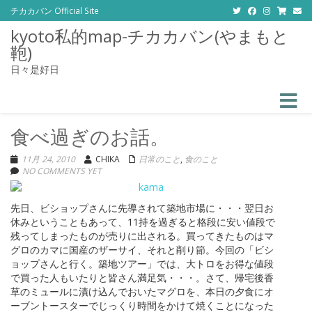
チカカバン Official Site
kyoto私的map-チカカバン(やまもと
鞄)
日々是好日
Toggle
食べ過ぎのお話。
11月 24, 2010
CHIKA
日常のこと
,
食のこと
NO COMMENTS YET
先日、ビショップさんに先導されて築地市場に・・・翌日お
休みということもあって、11持を過ぎると格段に安い値段で
残ってしまったものが売りに出される。買ってきたものはマ
グロのカマに国産のザーサイ、それと削り節。今回の「ビシ
ョップさんと行く。築地ツアー」では、大トロをお得な値段
で買った人もいたりと皆さん満足気・・・。さて、帰宅後香
草のミュールに漬け込んでおいたマグロを、本日の夕食にオ
ーブントースターでじっくり時間をかけて焼くことになった