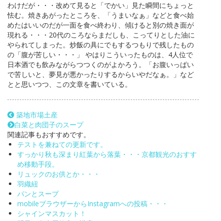
わけだが・・・改めて見ると「でかい」見た瞬間にちょっと
怯む。焼きあがったところを、「うまいなぁ」などと食べ始
めたはいいのだが一面を食べ終わり、傾けると別の焼き面が
現れる・・・20代のころならまだしも、こってりとした油に
やられてしまった。炒飯の具にでもするつもりで残したもの
の「腹が苦しい・・・」 やはりこういったものは、4人位で
日本酒でも飲みながらつつくのがよかろう。「お腹いっぱい
で苦しいと、夢見が悪かったりするからいやだなぁ。」など
とと思いつつ、この文章を書いている。
築地市場土産
白菜と肉団子のスープ
関連記事もおすすめです。
テストを兼ねての更新です。
すっかり秋も深まり紅葉から落葉・・・京都観光のおすす
め移動手段。
リュックのお供とか・・・
羽織紐
パンとスープ
mobileブラウザーからInstagramへの投稿・・・
シャインマスカット！