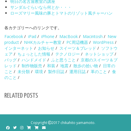
明日の名古屋教室の講座
サンダルぐらいなら何とか・・・
ローズマリー風味の豚とトマトのリゾット風チャーハン
各カテゴリーへのリンクです。
Facebook
/
iPad
/
iPhone
/
MacBook
/
Macintosh
/
New
product
/
NHKカルチャー教室
/
PC周辺機器
/
WordPress
/
インターネット
/
お知らせ
/
スイーツ＆ブレッド
/
ソフトウ
ェア
/
ちょっとした情報
/
テクノロジー
/
ネットショップ
/
バッグ
/
ハンドメイド
/
ふと思うこと
/
京都のスイーツ＆ブ
レッド
/
制作物販売
/
和装
/
地震
/
散歩の拾い物
/
日常の
こと
/
未分類
/
環境
/
製作日誌
/
運用日誌
/
革のこと
/
食
のこと
/
RELATED POSTS
Copyright
2017 chikahito yamamoto.