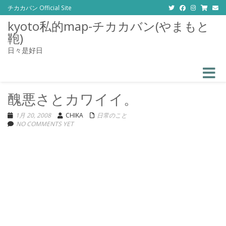
チカカバン Official Site
kyoto私的map-チカカバン(やまもと
鞄)
日々是好日
Toggle
醜悪さとカワイイ。
1月 20, 2008
CHIKA
日常のこと
NO COMMENTS YET