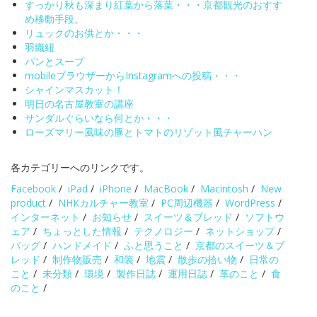
すっかり秋も深まり紅葉から落葉・・・京都観光のおすす
め移動手段。
リュックのお供とか・・・
羽織紐
パンとスープ
mobileブラウザーからInstagramへの投稿・・・
シャインマスカット！
明日の名古屋教室の講座
サンダルぐらいなら何とか・・・
ローズマリー風味の豚とトマトのリゾット風チャーハン
各カテゴリーへのリンクです。
Facebook
/
iPad
/
iPhone
/
MacBook
/
Macintosh
/
New
product
/
NHKカルチャー教室
/
PC周辺機器
/
WordPress
/
インターネット
/
お知らせ
/
スイーツ＆ブレッド
/
ソフトウ
ェア
/
ちょっとした情報
/
テクノロジー
/
ネットショップ
/
バッグ
/
ハンドメイド
/
ふと思うこと
/
京都のスイーツ＆ブ
レッド
/
制作物販売
/
和装
/
地震
/
散歩の拾い物
/
日常の
こと
/
未分類
/
環境
/
製作日誌
/
運用日誌
/
革のこと
/
食
のこと
/