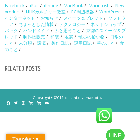
Facebook
/
iPad
/
iPhone
/
MacBook
/
Macintosh
/
New
product
/
NHKカルチャー教室
/
PC周辺機器
/
WordPress
/
インターネット
/
お知らせ
/
スイーツ＆ブレッド
/
ソフトウ
ェア
/
ちょっとした情報
/
テクノロジー
/
ネットショップ
/
バッグ
/
ハンドメイド
/
ふと思うこと
/
京都のスイーツ＆ブ
レッド
/
制作物販売
/
和装
/
地震
/
散歩の拾い物
/
日常の
こと
/
未分類
/
環境
/
製作日誌
/
運用日誌
/
革のこと
/
食
のこと
/
RELATED POSTS
Copyright
2017 chikahito yamamoto.
LINE
Translate »