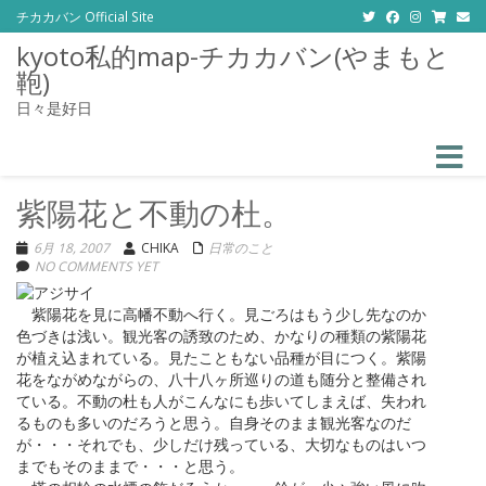
チカカバン Official Site
kyoto私的map-チカカバン(やまもと
鞄)
日々是好日
Toggle
紫陽花と不動の杜。
6月 18, 2007
CHIKA
日常のこと
NO COMMENTS YET
紫陽花を見に高幡不動へ行く。見ごろはもう少し先なのか
色づきは浅い。観光客の誘致のため、かなりの種類の紫陽花
が植え込まれている。見たこともない品種が目につく。紫陽
花をながめながらの、八十八ヶ所巡りの道も随分と整備され
ている。不動の杜も人がこんなにも歩いてしまえば、失われ
るものも多いのだろうと思う。自身そのまま観光客なのだ
が・・・それでも、少しだけ残っている、大切なものはいつ
までもそのままで・・・と思う。