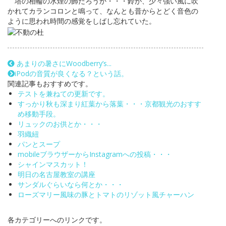
塔の相輪の水煙の飾だろうか・・・鈴が、少々強い風に吹
かれてカランコロンと鳴って、なんとも昔からとどく音色の
ように思われ時間の感覚をしばし忘れていた。
あまりの暑さにWoodberry’s...
iPodの音質が良くなる？という話。
関連記事もおすすめです。
テストを兼ねての更新です。
すっかり秋も深まり紅葉から落葉・・・京都観光のおすす
め移動手段。
リュックのお供とか・・・
羽織紐
パンとスープ
mobileブラウザーからInstagramへの投稿・・・
シャインマスカット！
明日の名古屋教室の講座
サンダルぐらいなら何とか・・・
ローズマリー風味の豚とトマトのリゾット風チャーハン
各カテゴリーへのリンクです。