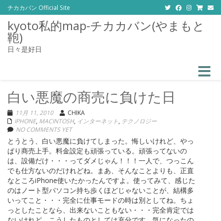
チカカバン Official Site
kyoto私的map-チカカバン(やまもと
鞄)
日々是好日
Toggle
白い悪魔の商売に負けた日
11月 11, 2010
CHIKA
IPHONE
,
MACINTOSH
,
インターネット
,
テクノロジー
NO COMMENTS YET
とうとう、白い悪魔に負けてしまった。悔しいけれど、やっ
ぱり商売上手。料金設定も頑張っている。頑張ってないの
は、設備だけ・・・ってダメじゃん！！！一人で、つっこん
でも仕方ないのだけれどね。まあ、そんなことよりも、正直
なところiPhone使いたかったんですよ。使ってみて、感じた
のはノート型パソコン持ち歩くほどじゃないことが、結構多
いってこと・・・完全に仕事モードの時は別としてね。ちょ
っとしたことなら、出来ないこともない・・・完全肯定では
ないけれど、こうしたものとしては充分です。気になったの