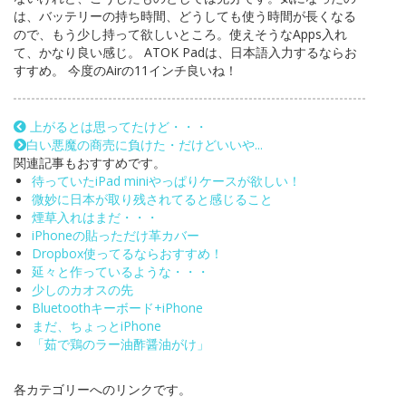
は、バッテリーの持ち時間、どうしても使う時間が長くなる
ので、もう少し持って欲しいところ。使えそうなApps入れ
て、かなり良い感じ。 ATOK Padは、日本語入力するならお
すすめ。 今度のAirの11インチ良いね！
上がるとは思ってたけど・・・
白い悪魔の商売に負けた・だけどいいや...
関連記事もおすすめです。
待っていたiPad miniやっぱりケースが欲しい！
微妙に日本が取り残されてると感じること
煙草入れはまだ・・・
iPhoneの貼っただけ革カバー
Dropbox使ってるならおすすめ！
延々と作っているような・・・
少しのカオスの先
Bluetoothキーボード+iPhone
まだ、ちょっとiPhone
「茹で鶏のラー油酢醤油がけ」
各カテゴリーへのリンクです。