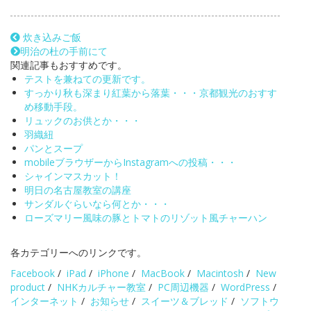
炊き込みご飯
明治の杜の手前にて
関連記事もおすすめです。
テストを兼ねての更新です。
すっかり秋も深まり紅葉から落葉・・・京都観光のおすす
め移動手段。
リュックのお供とか・・・
羽織紐
パンとスープ
mobileブラウザーからInstagramへの投稿・・・
シャインマスカット！
明日の名古屋教室の講座
サンダルぐらいなら何とか・・・
ローズマリー風味の豚とトマトのリゾット風チャーハン
各カテゴリーへのリンクです。
Facebook
/
iPad
/
iPhone
/
MacBook
/
Macintosh
/
New
product
/
NHKカルチャー教室
/
PC周辺機器
/
WordPress
/
インターネット
/
お知らせ
/
スイーツ＆ブレッド
/
ソフトウ