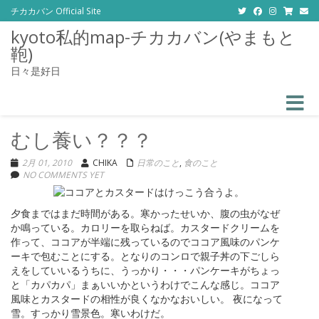
チカカバン Official Site
kyoto私的map-チカカバン(やまもと
鞄)
日々是好日
Toggle
むし養い？？？
2月 01, 2010
CHIKA
日常のこと
,
食のこと
NO COMMENTS YET
夕食まではまだ時間がある。寒かったせいか、腹の虫がなぜ
か鳴っている。カロリーを取らねば。カスタードクリームを
作って、ココアが半端に残っているのでココア風味のパンケ
ーキで包むことにする。となりのコンロで親子丼の下ごしら
えをしていいるうちに、うっかり・・・パンケーキがちょっ
と「カパカパ」まぁいいかというわけでこんな感じ。ココア
風味とカスタードの相性が良くなかなおいしい。 夜になって
雪。すっかり雪景色。寒いわけだ。