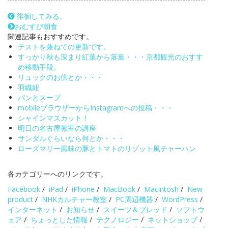
徘徊してみる。
おむすび朝食
関連記事もおすすめです。
テストを兼ねての更新です。
すっかり秋も深まり紅葉から落葉・・・京都観光のおすす
め移動手段。
リュックのお供とか・・・
羽織紐
パンとスープ
mobileブラウザーからInstagramへの投稿・・・
シャインマスカット！
明日の名古屋教室の講座
サンダルぐらいなら何とか・・・
ローズマリー風味の豚とトマトのリゾット風チャーハン
各カテゴリーへのリンクです。
Facebook
/
iPad
/
iPhone
/
MacBook
/
Macintosh
/
New
product
/
NHKカルチャー教室
/
PC周辺機器
/
WordPress
/
インターネット
/
お知らせ
/
スイーツ＆ブレッド
/
ソフトウ
ェア
/
ちょっとした情報
/
テクノロジー
/
ネットショップ
/