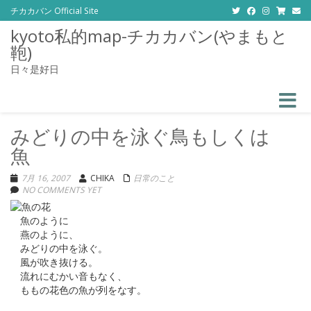
チカカバン Official Site
kyoto私的map-チカカバン(やまもと
鞄)
日々是好日
Toggle
みどりの中を泳ぐ鳥もしくは
魚
7月 16, 2007
CHIKA
日常のこと
NO COMMENTS YET
魚のように
燕のように、
みどりの中を泳ぐ。
風が吹き抜ける。
流れにむかい音もなく、
ももの花色の魚が列をなす。