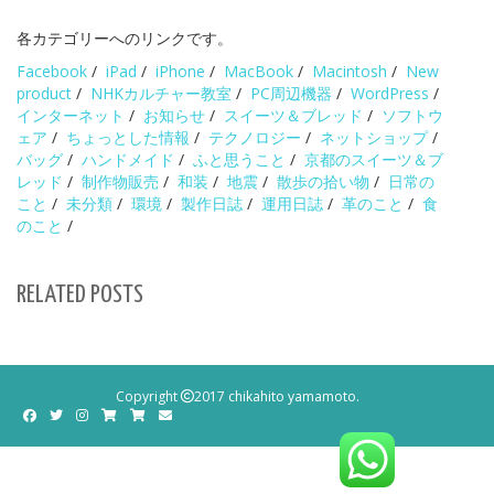
各カテゴリーへのリンクです。
Facebook
/
iPad
/
iPhone
/
MacBook
/
Macintosh
/
New
product
/
NHKカルチャー教室
/
PC周辺機器
/
WordPress
/
インターネット
/
お知らせ
/
スイーツ＆ブレッド
/
ソフトウ
ェア
/
ちょっとした情報
/
テクノロジー
/
ネットショップ
/
バッグ
/
ハンドメイド
/
ふと思うこと
/
京都のスイーツ＆ブ
レッド
/
制作物販売
/
和装
/
地震
/
散歩の拾い物
/
日常の
こと
/
未分類
/
環境
/
製作日誌
/
運用日誌
/
革のこと
/
食
のこと
/
RELATED POSTS
Copyright
2017 chikahito yamamoto.