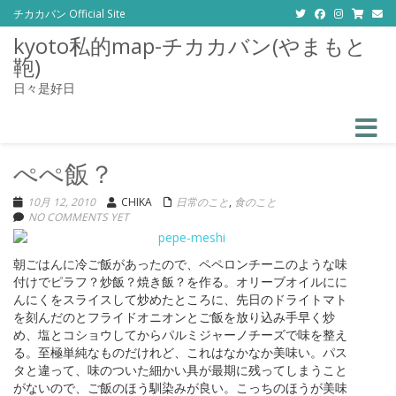
チカカバン Official Site
kyoto私的map-チカカバン(やまもと
鞄)
日々是好日
Toggle
ぺぺ飯？
10月 12, 2010
CHIKA
日常のこと
,
食のこと
NO COMMENTS YET
朝ごはんに冷ご飯があったので、ペペロンチーニのような味
付けでピラフ？炒飯？焼き飯？を作る。オリーブオイルにに
んにくをスライスして炒めたところに、先日のドライトマト
を刻んだのとフライドオニオンとご飯を放り込み手早く炒
め、塩とコショウしてからパルミジャーノチーズで味を整え
る。至極単純なものだけれど、これはなかなか美味い。パス
タと違って、味のついた細かい具が最期に残ってしまうこと
がないので、ご飯のほう馴染みが良い。こっちのほうが美味