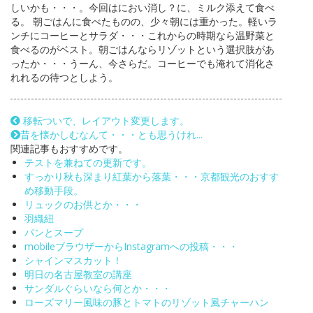
しいかも・・・。今回はにおい消し？に、ミルク添えて食べ
る。 朝ごはんに食べたものの、少々朝には重かった。軽いラ
ンチにコーヒーとサラダ・・・これからの時期なら温野菜と
食べるのがベスト。朝ごはんならリゾットという選択肢があ
ったか・・・うーん、今さらだ。コーヒーでも淹れて消化さ
れれるの待つとしよう。
移転ついで、レイアウト変更します。
昔を懐かしむなんて・・・とも思うけれ...
関連記事もおすすめです。
テストを兼ねての更新です。
すっかり秋も深まり紅葉から落葉・・・京都観光のおすす
め移動手段。
リュックのお供とか・・・
羽織紐
パンとスープ
mobileブラウザーからInstagramへの投稿・・・
シャインマスカット！
明日の名古屋教室の講座
サンダルぐらいなら何とか・・・
ローズマリー風味の豚とトマトのリゾット風チャーハン