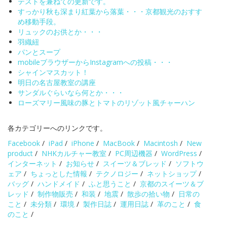
テストを兼ねての更新です。
すっかり秋も深まり紅葉から落葉・・・京都観光のおすす
め移動手段。
リュックのお供とか・・・
羽織紐
パンとスープ
mobileブラウザーからInstagramへの投稿・・・
シャインマスカット！
明日の名古屋教室の講座
サンダルぐらいなら何とか・・・
ローズマリー風味の豚とトマトのリゾット風チャーハン
各カテゴリーへのリンクです。
Facebook
/
iPad
/
iPhone
/
MacBook
/
Macintosh
/
New
product
/
NHKカルチャー教室
/
PC周辺機器
/
WordPress
/
インターネット
/
お知らせ
/
スイーツ＆ブレッド
/
ソフトウ
ェア
/
ちょっとした情報
/
テクノロジー
/
ネットショップ
/
バッグ
/
ハンドメイド
/
ふと思うこと
/
京都のスイーツ＆ブ
レッド
/
制作物販売
/
和装
/
地震
/
散歩の拾い物
/
日常の
こと
/
未分類
/
環境
/
製作日誌
/
運用日誌
/
革のこと
/
食
のこと
/