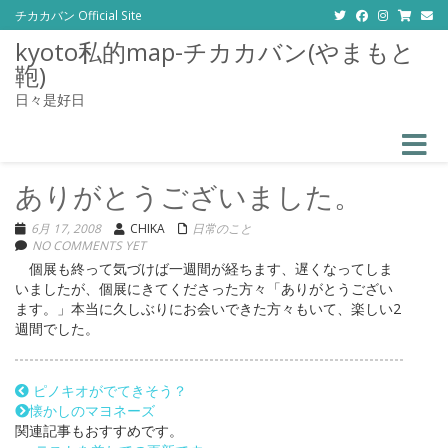
チカカバン Official Site
kyoto私的map-チカカバン(やまもと
鞄)
日々是好日
Toggle
ありがとうございました。
6月 17, 2008
CHIKA
日常のこと
NO COMMENTS YET
個展も終って気づけば一週間が経ちます、遅くなってしま
いましたが、個展にきてくださった方々「ありがとうござい
ます。」本当に久しぶりにお会いできた方々もいて、楽しい2
週間でした。
ピノキオがでてきそう？
懐かしのマヨネーズ
関連記事もおすすめです。