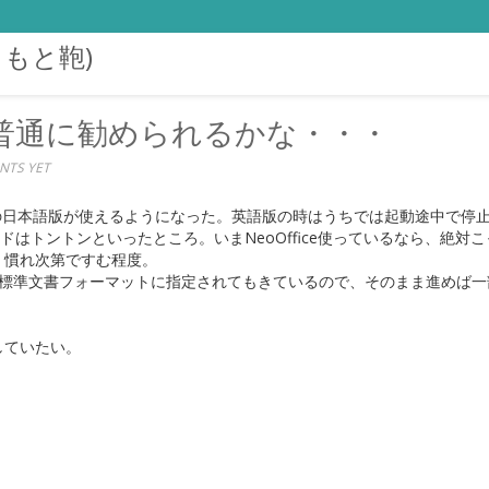
まもと鞄)
・・・普通に勧められるかな・・・
NTS YET
の日本語版が使えるようになった。英語版の時はうちでは起動途中で停
ドはトントンといったところ。いまNeoOffice使っているなら、絶対
が、慣れ次第ですむ程度。
に標準文書フォーマットに指定されてもきているので、そのまま進めば一
していたい。