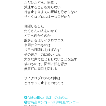
ただひたすら、疾走し
減速することを知らない
行き止まりまでの距離も分からない
サイクロプロスは一つ目だから
目隠しをした
たくさんの人をのせて
どこへ向かうのか
舵をとるはサイクロプロス
車両に立つものは
片目の目隠しをはずさず
その速さ、力に酔いしれ
大きな声で信じもしないことを話す
後のものは、面倒に顔を背け
無責任に両目を閉じる
サイクロプロスの列車は
どうやって止まるのだろう
VirtualBox（b2）の上のu...
宮崎産マンゴー vs 沖繩産マンゴー