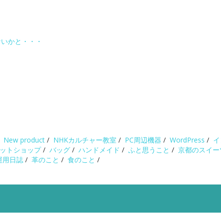
きないかと・・・
/
New product
/
NHKカルチャー教室
/
PC周辺機器
/
WordPress
/
イ
ットショップ
/
バッグ
/
ハンドメイド
/
ふと思うこと
/
京都のスイー
運用日誌
/
革のこと
/
食のこと
/