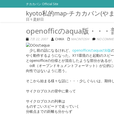
チカカバン Official Site
kyoto私的map-チカカバン(や
日々是好日
openofficのaqua版
7月 22, 2007
CHIKA
MACINTOSH
NO COMME
少し前の話になるけれど、
openofficeのaquaのb版
やく動作するようになった。X11環境のと起動のスピー
とopenofficeの仕様とが混在したような部分がある
odt（オープンドキュメントフォーマット）が公的
向性ではないように思う。
そこから始まる様々な話に・・・少しぐらいは、期待
サイクロプロスの背中に乗って
サイクロプロスの列車は
ものすごいスピードで走っていく
分岐点までの距離も分からず