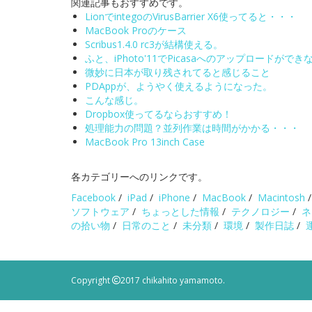
関連記事もおすすめです。
LionでintegoのVirusBarrier X6使ってると・・・
MacBook Proのケース
Scribus1.4.0 rc3が結構使える。
ふと、iPhoto'11でPicasaへのアップロードがで
微妙に日本が取り残されてると感じること
PDAppが、ようやく使えるようになった。
こんな感じ。
Dropbox使ってるならおすすめ！
処理能力の問題？並列作業は時間がかかる・・・
MacBook Pro 13inch Case
各カテゴリーへのリンクです。
Facebook
/
iPad
/
iPhone
/
MacBook
/
Macintosh
ソフトウェア
/
ちょっとした情報
/
テクノロジー
/
ネ
の拾い物
/
日常のこと
/
未分類
/
環境
/
製作日誌
/
Copyright
2017 chikahito yamamoto.