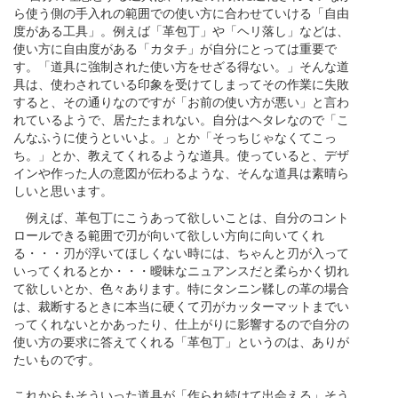
ら使う側の手入れの範囲での使い方に合わせていける「自由
度がある工具」。例えば「革包丁」や「ヘリ落し」などは、
使い方に自由度がある「カタチ」が自分にとっては重要で
す。「道具に強制された使い方をせざる得ない。」そんな道
具は、使わされている印象を受けてしまってその作業に失敗
すると、その通りなのですが「お前の使い方が悪い」と言わ
れているようで、居たたまれない。自分はヘタレなので「こ
んなふうに使うといいよ。」とか「そっちじゃなくてこっ
ち。」とか、教えてくれるような道具。使っていると、デザ
インや作った人の意図が伝わるような、そんな道具は素晴ら
しいと思います。
例えば、革包丁にこうあって欲しいことは、自分のコント
ロールできる範囲で刃が向いて欲しい方向に向いてくれ
る・・・刃が浮いてほしくない時には、ちゃんと刃が入って
いってくれるとか・・・曖昧なニュアンスだと柔らかく切れ
て欲しいとか、色々あります。特にタンニン鞣しの革の場合
は、裁断するときに本当に硬くて刃がカッターマットまでい
ってくれないとかあったり、仕上がりに影響するので自分の
使い方の要求に答えてくれる「革包丁」というのは、ありが
たいものです。
これからもそういった道具が「作られ続けて出会える」そう