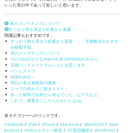
いった世の中であって欲しいと思います。
革のメンテナンスについて
すっかり秋も深まり紅葉から落葉・・・...
関連記事もおすすめです。
すっかり秋も深まり紅葉から落葉・・・京都観光のおすす
め移動手段。
革のメンテナンスについて
10/21(sun)小さなmarché @ HANAMIZUKIさん
京都ハンドメイドマルシェに出店します。
パンとスープ
頑張れ自分！
明日の名古屋教室の講座
スープの代わりに焼きトマト！
余った材料で以前から考えていた、ピアスなど。
これで、箸置きにしたらかわいいよね。
各カテゴリーへのリンクです。
Facebook
/
iPad
/
iPhone
/
MacBook
/
Macintosh
/
New
product
/
NHKカルチャー教室
/
PC周辺機器
/
WordPress
/