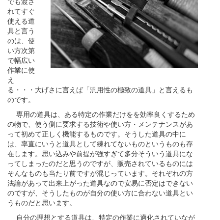
でも渡さ
れてすぐ
使える道
具と言う
のは、使
い方次第
で幅広い
作業に使
え
る・・・大げさに言えば「汎用性の極致の道具」と言えるも
のです。
専用の
道具は、ある特定の作業だけをを効率良くするため
の物で、使う側に要求する技術や使い方・メンテナンスがあ
って初めて正しく機能するものです。そうした道具の中に
は、率直にいうと道具として練れてないものというものも存
在します。思い込みや前提が強すぎて多分そういう道具にな
ってしまったのだと思うのですが、販売されているものには
そんなものも当たり前ですが混じっています。それぞれの方
法論があって出来上がった道具なので安易に否定はできない
のですが、そうしたものが自分の使い方に合わない道具とい
うものだと思います。
自分の理想とする道具は、特定の作業に適化されていなが