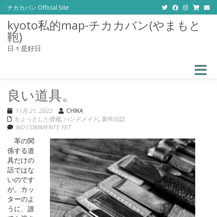
チカカバン Official Site
kyoto私的map-チカカバン(やまもと
鞄)
日々是好日
Toggle
良い道具。
11月 21, 2022
CHIKA
ちょっとした情報
,
ハンドメイド
,
製作日誌
NO COMMENTS YET
革の関
係する道
具だけの
話ではな
いのです
が。
カッ
ターのよ
うに、誰