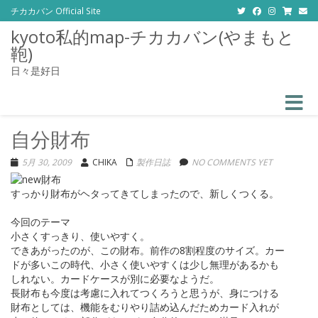
チカカバン Official Site
kyoto私的map-チカカバン(やまもと
鞄)
日々是好日
Toggle
自分財布
5月 30, 2009
CHIKA
製作日誌
NO COMMENTS YET
すっかり財布がヘタってきてしまったので、新しくつくる。
今回のテーマ
小さくすっきり、使いやすく。
できあがったのが、この財布。前作の8割程度のサイズ。カー
ドが多いこの時代、小さく使いやすくは少し無理があるかも
しれない。カードケースが別に必要なようだ。
長財布も今度は考慮に入れてつくろうと思うが、身につける
財布としては、機能をむりやり詰め込んだためカード入れが