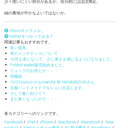
少々使いにくい部分があるが、自分的にはほぼ満足。
紬の裏地が中かなよいではないか。
chocoキャラメル。
Twitterをつかってみる？
関連記事もおすすめです。
良い道具。
革のメンテナンスについて
10月も末になって、少し寒さを感じるようになりました。
Folded wallet販売始めました。
リュックのお供とか・・・
羽織紐
10/21(sun)小さなmarché @ HANAMIZUKIさん
京都ハンドメイドマルシェに出店します。
そして春に向けて？
また寒くなったので・・・
各カテゴリーへのリンクです。
Facebook
/
iPad
/
iPhone
/
MacBook
/
Macintosh
/
New
product
/
NHKカルチャー教室
/
PC周辺機器
/
WordPress
/