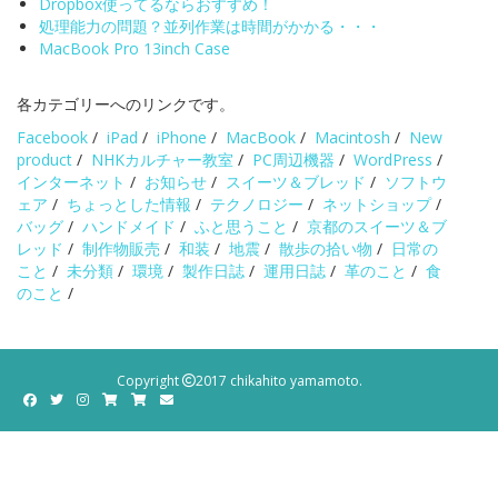
Dropbox使ってるならおすすめ！
処理能力の問題？並列作業は時間がかかる・・・
MacBook Pro 13inch Case
各カテゴリーへのリンクです。
Facebook
/
iPad
/
iPhone
/
MacBook
/
Macintosh
/
New
product
/
NHKカルチャー教室
/
PC周辺機器
/
WordPress
/
インターネット
/
お知らせ
/
スイーツ＆ブレッド
/
ソフトウ
ェア
/
ちょっとした情報
/
テクノロジー
/
ネットショップ
/
バッグ
/
ハンドメイド
/
ふと思うこと
/
京都のスイーツ＆ブ
レッド
/
制作物販売
/
和装
/
地震
/
散歩の拾い物
/
日常の
こと
/
未分類
/
環境
/
製作日誌
/
運用日誌
/
革のこと
/
食
のこと
/
Copyright
2017 chikahito yamamoto.