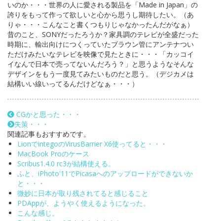
いのか・・・世界の人に愛される製品を「Made in Japan」の
誇りをもって作って欲しいと心から思うし期待したい。（あ
りゃ・・・こんなこと書くつもりじゃなかったんだがなぁ）
昔のこと、SONYだったろうか？家具調のテレビが全盛だった
時期に、輸出向けにつくっていたブラウン管にアンテナつい
ただけみたいなテレビを映像で見たときに・・・「カッコイ
イなんで日本で売ってないんだろう？」と思うようなそんな
デザインをもう一度見てみたいものだと思う。（デジカメは
結構いい線いってるんだけどなぁ・・・）
CGかと思った・・・
失策・・・
関連記事もおすすめです。
LionでintegoのVirusBarrier X6使ってると・・・
MacBook Proのケース
Scribus1.4.0 rc3が結構使える。
ふと、iPhoto'11でPicasaへのアップロードができないか
と・・・
微妙に日本が取り残されてると感じること
PDAppが、ようやく使えるようになった。
こんな感じ。