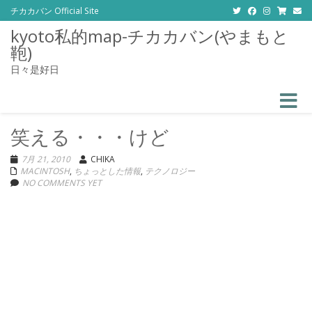
チカカバン Official Site
kyoto私的map-チカカバン(やまもと
鞄)
日々是好日
Toggle
笑える・・・けど
7月 21, 2010
CHIKA
MACINTOSH
,
ちょっとした情報
,
テクノロジー
NO COMMENTS YET