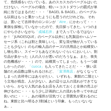
て、危惧感をいだいている。あのスカスカのベーグルはいた
だけない。ベーグルの場合、軽い＝コストダウンの図式が単
純に当てはまるのだ・・・「BAGEL & BAGEL」のベーグル
も以前はもっと重かったようにも思うのだけれどね。 それ
は、置いとて吉祥寺のロンロンが
「Atre」
にかわって・・・
東側を探検していなかったので、先日探ってきた。いつのま
にやら小さいながら
「成城石井」
まで入っているではない
か！「JUNOESQUE」のベーグル以外にも乳製品やハムソー
セージ系（これは割と美味しいし、変な混ぜ物が入っている
ことも少ない）のもの輸入品のチーズの汎用品とか結構安い
し物も良い、スイーツもあなどれないぐらいにおいしい。割
引品が多かった（人の入りが悪いのだろうなぁ。また、喪失
の危機感が・・・）ので、結構買ってしまった。もう一つ嬉
しかったのが、
「cuoca」
も入ってきたことだ・・・狭い店
舗のため品数は限られるけれど、
「富澤商店」
がなくなって
しまった吉祥寺にはありがたい。 いずれも、東館の二階とい
う立地が残念。人が少ない。あの辺りは人の流れができてな
いから、かなり人気のあるお店を入れておくと全体の売上が
伸びるのに・・・もう少し計画的に人の流れを作ってやれば
良いのに・・・。あの場所が活気づくと雰囲気が変わるのに
ね。東館と比べ明るさ3割減という印象。もったいないな
ぁ。。