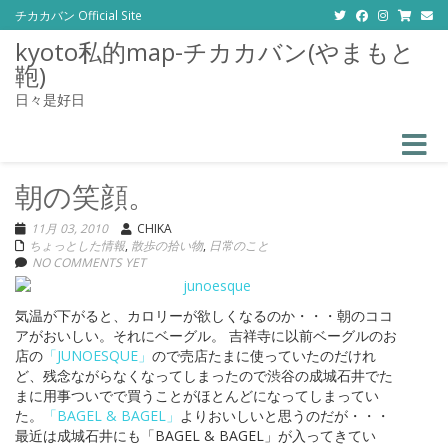
チカカバン Official Site
kyoto私的map-チカカバン(やまもと
鞄)
日々是好日
Toggle
朝の笑顔。
11月 03, 2010
CHIKA
ちょっとした情報
,
散歩の拾い物
,
日常のこと
NO COMMENTS YET
気温が下がると、カロリーが欲しくなるのか・・・朝のココ
アがおいしい。それにベーグル。 吉祥寺に以前ベーグルのお
店の
「JUNOESQUE」
ので売店たまに使っていたのだけれ
ど、残念ながらなくなってしまったので渋谷の成城石井でた
まに用事ついでで買うことがほとんどになってしまってい
た。
「BAGEL & BAGEL」
よりおいしいと思うのだが・・・
最近は成城石井にも「BAGEL & BAGEL」が入ってきてい