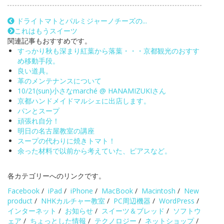
ドライトマトとパルミジャーノチーズの...
これはもうスイーツ
関連記事もおすすめです。
すっかり秋も深まり紅葉から落葉・・・京都観光のおすす
め移動手段。
良い道具。
革のメンテナンスについて
10/21(sun)小さなmarché @ HANAMIZUKIさん
京都ハンドメイドマルシェに出店します。
パンとスープ
頑張れ自分！
明日の名古屋教室の講座
スープの代わりに焼きトマト！
余った材料で以前から考えていた、ピアスなど。
各カテゴリーへのリンクです。
Facebook
/
iPad
/
iPhone
/
MacBook
/
Macintosh
/
New
product
/
NHKカルチャー教室
/
PC周辺機器
/
WordPress
/
インターネット
/
お知らせ
/
スイーツ＆ブレッド
/
ソフトウ
ェア
/
ちょっとした情報
/
テクノロジー
/
ネットショップ
/