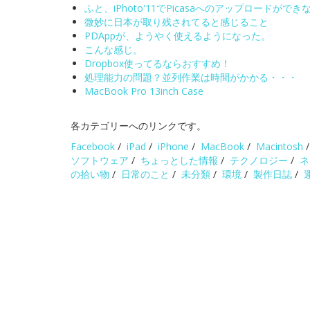
ふと、iPhoto'11でPicasaへのアップロードがで
微妙に日本が取り残されてると感じること
PDAppが、ようやく使えるようになった。
こんな感じ。
Dropbox使ってるならおすすめ！
処理能力の問題？並列作業は時間がかかる・・・
MacBook Pro 13inch Case
各カテゴリーへのリンクです。
Facebook
/
iPad
/
iPhone
/
MacBook
/
Macintosh
ソフトウェア
/
ちょっとした情報
/
テクノロジー
/
ネ
の拾い物
/
日常のこと
/
未分類
/
環境
/
製作日誌
/