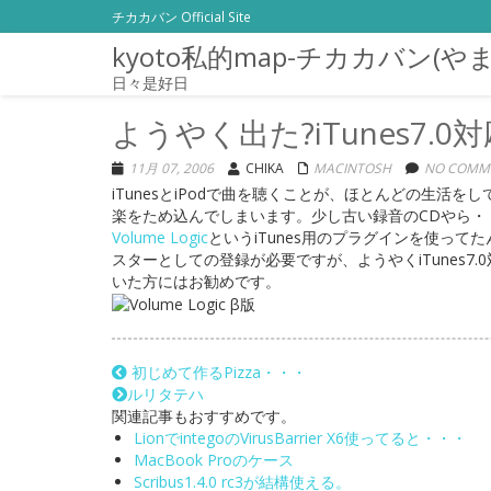
チカカバン Official Site
kyoto私的map-チカカバン(や
日々是好日
ようやく出た?iTunes7.0対応の
11月 07, 2006
CHIKA
MACINTOSH
NO COMME
iTunesとiPodで曲を聴くことが、ほとんどの生活
楽をため込んでしまいます。少し古い録音のCDやら
Volume Logic
というiTunes用のプラグインを使って
スターとしての登録が必要ですが、ようやくiTunes7.
いた方にはお勧めです。
初じめて作るPizza・・・
ルリタテハ
関連記事もおすすめです。
LionでintegoのVirusBarrier X6使ってると・・・
MacBook Proのケース
Scribus1.4.0 rc3が結構使える。