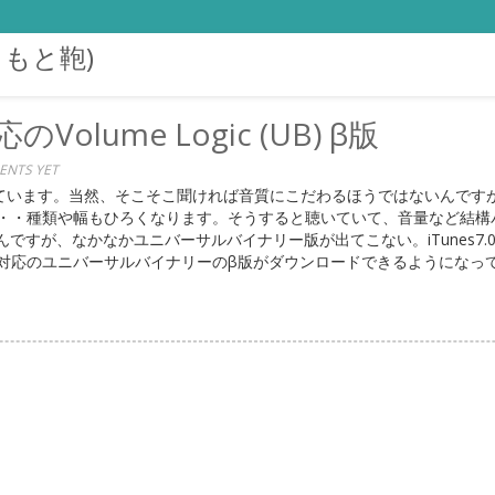
まもと鞄)
Volume Logic (UB) β版
NTS YET
をしています。当然、そこそこ聞ければ音質にこだわるほうではないんですが
・・・種類や幅もひろくなります。そうすると聴いていて、音量など結構
たんですが、なかなかユニバーサルバイナリー版が出てこない。iTunes
0対応のユニバーサルバイナリーのβ版がダウンロードできるようになってまし