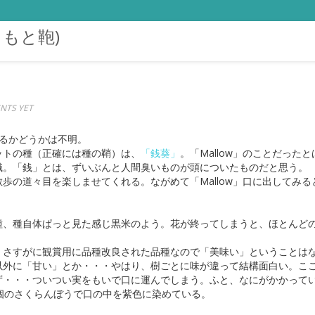
まもと鞄)
NTS YET
るかどうかは不明。
トの種（正確には種の鞘）は、
「銭葵」
。「Mallow」のことだっ
識。「銭」とは、ずいぶんと人間臭いものが頭についたものだと思う。
の道々目を楽しませてくれる。ながめて「Mallow」口に出してみ
、種自体ぱっと見た感じ黒米のよう。花が終ってしまうと、ほとんど
。さすがに観賞用に品種改良された品種なので「美味い」ということは
以外に「甘い」とか・・・やはり、樹ごとに味が違って結構面白い。こ
ず・・・ついつい実をもいで口に運んでしまう。ふと、なにがかかって
個のさくらんぼうで口の中を紫色に染めている。