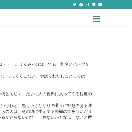
Toggle navigation
たとは・・・。よくみかけはしても、和名とハーブが
ると、しっくりこない。やはりわたしにとっては
の樹と同じく、たまに人の視界に入ってくる程度の
ないけれど、黒く小さななりの通りに野趣のある味
こらの人は、その辺に生えてる果樹の実をもいだり
いるか判らないので、「危ないかもなぁ」などと世