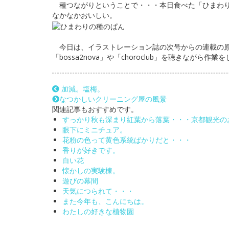
種つながりということで・・・本日食べた「ひまわ
なかなかおいしい。
今日は、イラストレーション誌の次号からの連載の原
「bossa2nova」や「choroclub」を聴きながら作業
加減。塩梅。
なつかしいクリーニング屋の風景
関連記事もおすすめです。
すっかり秋も深まり紅葉から落葉・・・京都観光の
眼下にミニチュア。
花粉の色って黄色系統ばかりだと・・・
香りが好きです。
白い花
懐かしの実験棟。
遊びの幕間
天気につられて・・・
また今年も、こんにちは。
わたしの好きな植物園