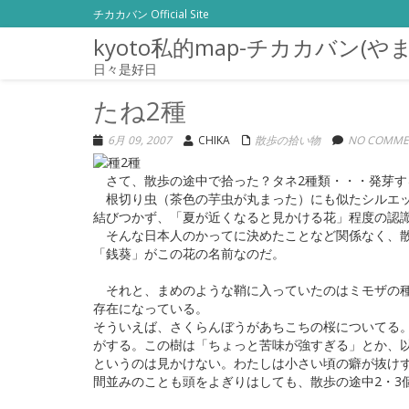
チカカバン Official Site
kyoto私的map-チカカバン(や
日々是好日
たね2種
6月 09, 2007
CHIKA
散歩の拾い物
NO COMME
さて、散歩の途中で拾った？タネ2種類・・・発芽す
根切り虫（茶色の芋虫が丸まった）にも似たシルエッ
結びつかず、「夏が近くなると見かける花」程度の認
そんな日本人のかってに決めたことなど関係なく、散歩
「銭葵」がこの花の名前なのだ。
それと、まめのような鞘に入っていたのはミモザの種
存在になっている。
そういえば、さくらんぼうがあちこちの桜についてる
がする。この樹は「ちょっと苦味が強すぎる」とか、
というのは見かけない。わたしは小さい頃の癖が抜け
間並みのことも頭をよぎりはしても、散歩の途中2・3