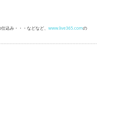
の仕込み・・・などなど、
www.live365.com
の