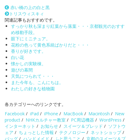
赤い橋の上の白と黒
トリスウィスキィ
関連記事もおすすめです。
すっかり秋も深まり紅葉から落葉・・・京都観光のおすす
め移動手段。
眼下にミニチュア。
花粉の色って黄色系統ばかりだと・・・
香りが好きです。
白い花
懐かしの実験棟。
遊びの幕間
天気につられて・・・
また今年も、こんにちは。
わたしの好きな植物園
各カテゴリーへのリンクです。
Facebook
/
iPad
/
iPhone
/
MacBook
/
Macintosh
/
New
product
/
NHKカルチャー教室
/
PC周辺機器
/
WordPress
/
インターネット
/
お知らせ
/
スイーツ＆ブレッド
/
ソフトウ
ェア
/
ちょっとした情報
/
テクノロジー
/
ネットショップ
/
バッグ
/
ハンドメイド
/
ふと思うこと
/
京都のスイーツ＆ブ