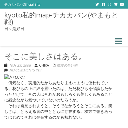
チカカバン Official Site
kyoto私的map-チカカバン(やまもと
鞄)
日々是好日
Toggle
そこに美しさはある。
10月 29, 2008
CHIKA
散歩の拾い物
NO COMMENTS YET
何気なく、実用的だからあたりまえのように使われてい
る。花びらの上に綿を置いたのは、ただ花びらを保護したか
っただけで、その人はそれがおもしろくも美しくもあること
に残念ながら気づいていないのだろうか。
それは発見されようと、そうでなかろうとそこにある。美
しさは、とらえる者の中とともに存在する。双方で響きあっ
てはじめてそれは存在するのかも知れない。