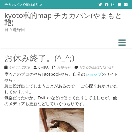
チカカバン Official Site
kyoto私的map-チカカバン(やまもと
鞄)
日々是好日
Toggle
お休み終了。(^_^;)
6月 11, 2016
CHIKA
お知らせ
NO COMMENTS YET
度々このブログやらFacebookやら、自分の
ショップ
のサイト
やら・・・
急に投げ出してしまうことがあるので･･･ご心配？おかけいた
しております。
気楽だったのか、Twitterなどは使ってたりしてましたが、他
のメディアも更新などしていくつもりです。