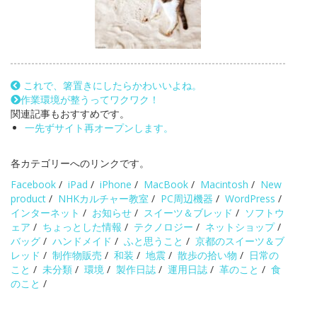
これで、箸置きにしたらかわいいよね。
作業環境が整うってワクワク！
関連記事もおすすめです。
一先ずサイト再オープンします。
各カテゴリーへのリンクです。
Facebook
/
iPad
/
iPhone
/
MacBook
/
Macintosh
/
New
product
/
NHKカルチャー教室
/
PC周辺機器
/
WordPress
/
インターネット
/
お知らせ
/
スイーツ＆ブレッド
/
ソフトウ
ェア
/
ちょっとした情報
/
テクノロジー
/
ネットショップ
/
バッグ
/
ハンドメイド
/
ふと思うこと
/
京都のスイーツ＆ブ
レッド
/
制作物販売
/
和装
/
地震
/
散歩の拾い物
/
日常の
こと
/
未分類
/
環境
/
製作日誌
/
運用日誌
/
革のこと
/
食
のこと
/