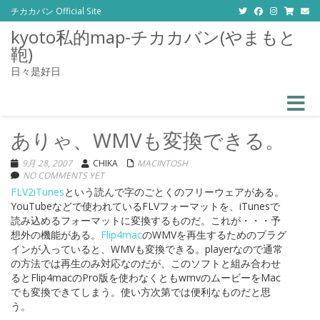
チカカバン Official Site
kyoto私的map-チカカバン(やまもと
鞄)
日々是好日
Toggle
ありゃ、WMVも変換できる。
9月 28, 2007
CHIKA
MACINTOSH
NO COMMENTS YET
FLV2iTunes
という読んで字のごとくのフリーウェアがある。
YouTubeなどで使われているFLVフォーマットを、iTunesで
読み込めるフォーマットに変換するものだ。これが・・・予
想外の機能がある。
Flip4mac
のWMVを再生するためのプラグ
インが入っていると、WMVも変換できる。playerなので通常
の方法では再生のみ対応なのだが、このソフトと組み合わせ
るとFlip4macのPro版を使わなくともwmvのムービーをMac
でも変換できてしまう。使い方次第では便利なものだと思
う。