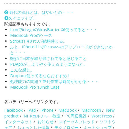
時代の流れとは、はやいもの・・・
久々にライブ。
関連記事もおすすめです。
LionでintegoのVirusBarrier X6使ってると・・・
MacBook Proのケース
Scribus1.4.0 rc3が結構使える。
ふと、iPhoto'11でPicasaへのアップロードができないか
と・・・
微妙に日本が取り残されてると感じること
PDAppが、ようやく使えるようになった。
こんな感じ。
Dropbox使ってるならおすすめ！
処理能力の問題？並列作業は時間がかかる・・・
MacBook Pro 13inch Case
各カテゴリーへのリンクです。
Facebook
/
iPad
/
iPhone
/
MacBook
/
Macintosh
/
New
product
/
NHKカルチャー教室
/
PC周辺機器
/
WordPress
/
インターネット
/
お知らせ
/
スイーツ＆ブレッド
/
ソフトウ
ェア
/
ちょっとした情報
/
テクノロジー
/
ネットショップ
/